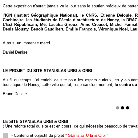
Cette exposition n'aurait jamais vu le jour sans le soutien précieux de parten
l
’IGN (Institut Géographique National), le CNRS, Étienne Deloule, R
Cochinaire, les étudiants de l’école d’architecture de Nancy, la DRA
L’Est Républicain, M6, Laetitia Giroux, Anne Creusot, Michel Fainsi
Denis Mousty, Benoit Gaudibert, Émilie François, Véronique Noël, Lau
À tous, un immense merci.
Daniel Denise
LE PROJET DU SITE S
TANISLAS URBI & ORBI :
Au fil du temps, j'ai enrichi ce site pour les esprits curieux, en y ajouta
touristique de Nancy, cette ville qui fut, l'espace d'un moment,
le centre d
Bruno Denise
LE SITE S
TANISLAS URBI & ORBI
( Une refonte total du site est en cours, ce qui nécessite beaucoup de trava
- Contenu et objectif du projet
" Stanislas Urbi & Orbi "